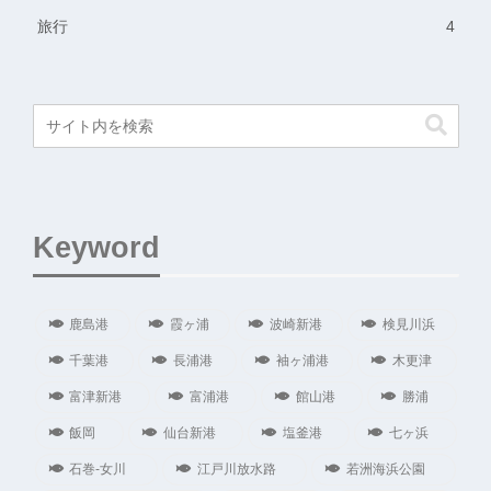
旅行
4
Keyword
鹿島港
霞ヶ浦
波崎新港
検見川浜
千葉港
長浦港
袖ヶ浦港
木更津
富津新港
富浦港
館山港
勝浦
飯岡
仙台新港
塩釜港
七ヶ浜
石巻-女川
江戸川放水路
若洲海浜公園