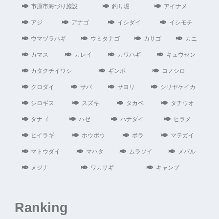
市原市海づり施設
釣り堀
アイナメ
アジ
アナゴ
イシダイ
イシモチ
ウマヅラハギ
ウミタナゴ
カサゴ
カニ
カマス
カレイ
カワハギ
キュウセン
カタクチイワシ
ギンポ
コノシロ
クロダイ
サバ
サヨリ
シリヤケイカ
シロギス
スズキ
タカベ
タチウオ
タナゴ
ハゼ
ハナダイ
ヒラメ
ヒイラギ
ホウボウ
ボラ
マテガイ
マトウダイ
マハタ
ムラソイ
メバル
メジナ
ワカサギ
キャンプ
Ranking