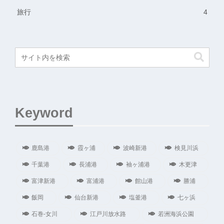
旅行
4
Keyword
鹿島港
霞ヶ浦
波崎新港
検見川浜
千葉港
長浦港
袖ヶ浦港
木更津
富津新港
富浦港
館山港
勝浦
飯岡
仙台新港
塩釜港
七ヶ浜
石巻-女川
江戸川放水路
若洲海浜公園