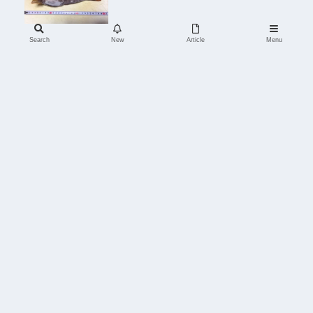
Search
New
Article
Menu
HOME