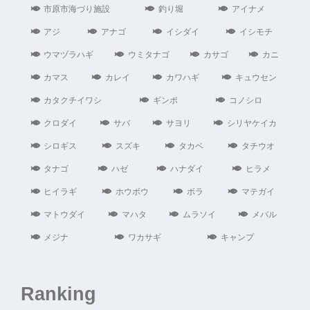
市原市海づり施設
釣り堀
アイナメ
アジ
アナゴ
イシダイ
イシモチ
ウマヅラハギ
ウミタナゴ
カサゴ
カニ
カマス
カレイ
カワハギ
キュウセン
カタクチイワシ
ギンポ
コノシロ
クロダイ
サバ
サヨリ
シリヤケイカ
シロギス
スズキ
タカベ
タチウオ
タナゴ
ハゼ
ハナダイ
ヒラメ
ヒイラギ
ホウボウ
ボラ
マテガイ
マトウダイ
マハタ
ムラソイ
メバル
メジナ
ワカサギ
キャンプ
Ranking