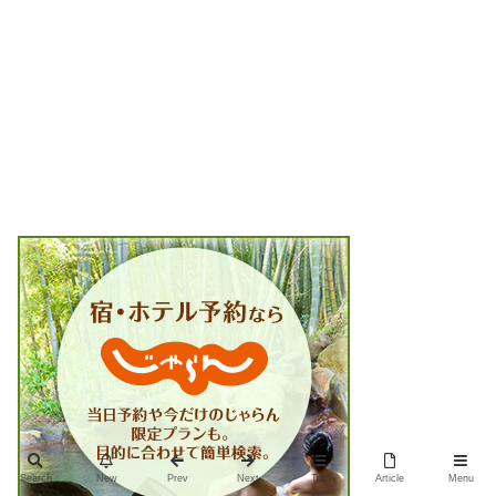
Search
New
Prev
Next
Toc
Article
Menu