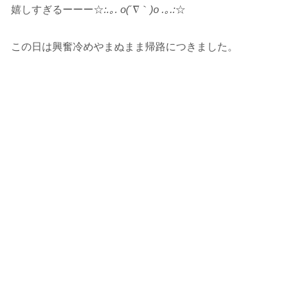
嬉しすぎるーーー☆
:.｡. o(
´∇｀
)o .｡.:
☆
この日は興奮冷めやまぬまま帰路につきました。