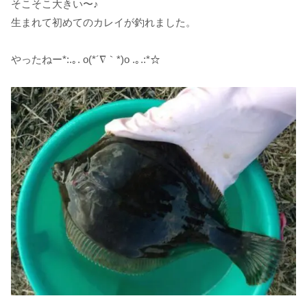
そこそこ大きい〜♪
生まれて初めてのカレイが釣れました。
やったねー*:.｡. o(*´∇｀*)o .｡.:*☆