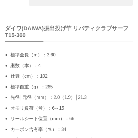
ダイワ(DAIWA)振出投げ竿 リバティクラブサーフ
T15-360
標準全長（m）：3.60
継数（本）：4
仕舞（cm）：102
標準自重（g）：265
先径│元径（mm）：2.0（1.9）│21.3
オモリ負荷（号）：6～15
リールシート位置（mm）：66
カーボン含有率（％）：34